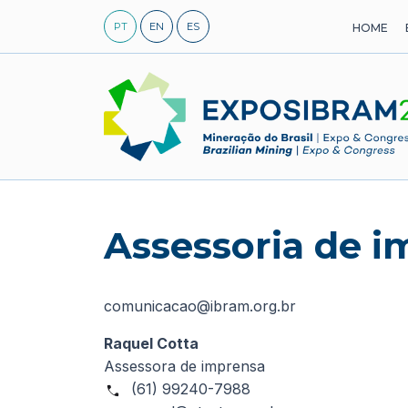
Skip
PT
EN
ES
HOME
to
content
Assessoria de 
comunicacao@ibram.org.br
Raquel Cotta
Assessora de imprensa
(61) 99240-7988